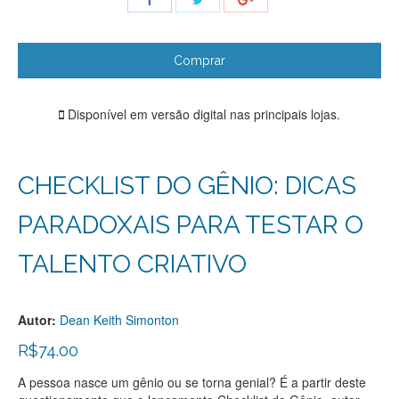
with
with
with
Twitter
Facebook
Google+
Comprar
Disponível em versão digital nas principais lojas.
CHECKLIST DO GÊNIO: DICAS
PARADOXAIS PARA TESTAR O
TALENTO CRIATIVO
Autor:
Dean Keith Simonton
R$
74.00
A pessoa nasce um gênio ou se torna genial? É a partir deste