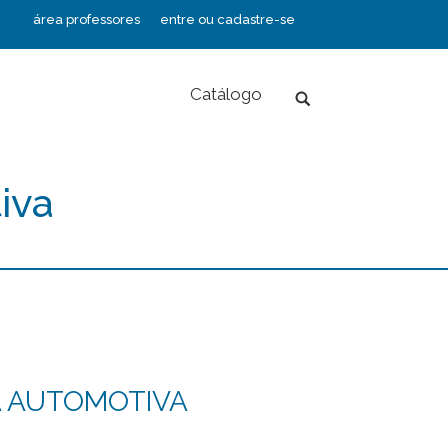
área professores
entre ou cadastre-se
Catálogo
Search:
iva
À AUTOMOTIVA