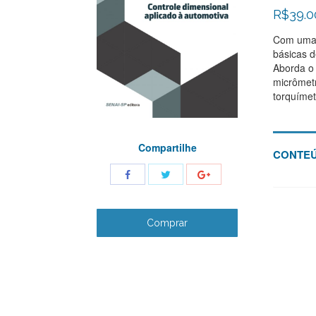
R$
39.0
Com uma l
básicas d
Aborda o 
micrômetr
torquímet
Compartilhe
CONTEÚ
Share
Share
Share
with
with
with
Twitter
Facebook
Google+
Comprar