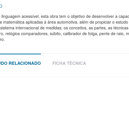
0
inguagem acessível, esta obra tem o objetivo de desenvolver a capa
e matemática aplicadas à área automotiva, além de propiciar o estud
sistema internacional de medidas; os conceitos, as partes, as técnic
o, relógios comparadores, súbito, calibrador de folga, pente de raio
ro.
DO RELACIONADO
FICHA TÉCNICA