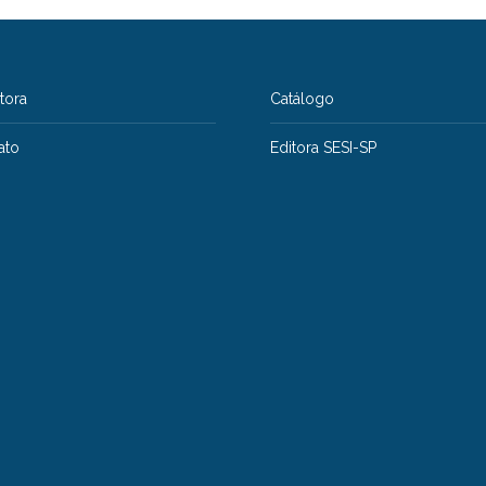
itora
Catálogo
ato
Editora SESI-SP