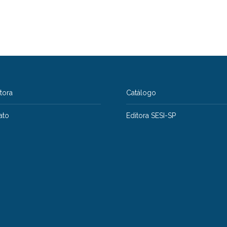
itora
Catálogo
ato
Editora SESI-SP