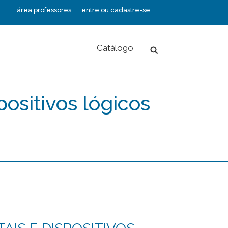
área professores
entre ou cadastre-se
Catálogo
Search:
spositivos lógicos