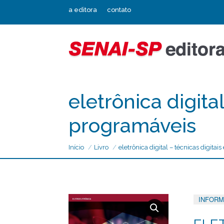
a editora
contato
eletrônica digita
programáveis
Início
Livro
eletrônica digital – técnicas digitai
INFORM