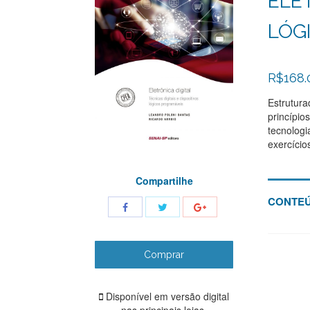
ELET
LÓG
R$
168.
Estrutura
princípio
tecnologi
exercício
Compartilhe
CONTEÚ
Share
Share
Share
with
with
with
Twitter
Facebook
Google+
Comprar
Disponível em versão digital
nas principais lojas.