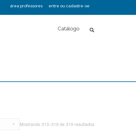
área professores
entre ou cadastre-se
Catálogo
Search:
Mostrando 313–319 de 319 resultados