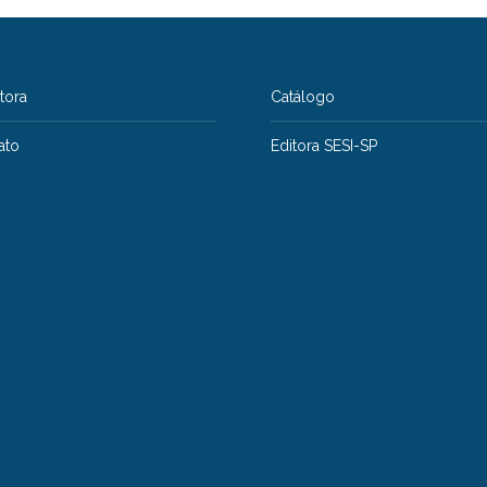
itora
Catálogo
ato
Editora SESI-SP