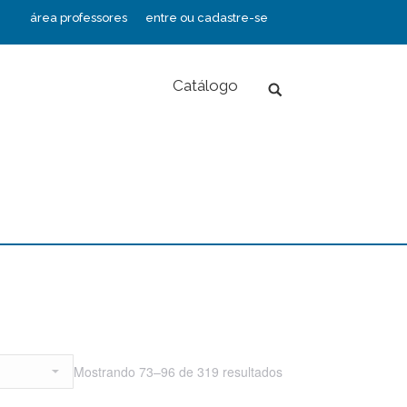
área professores
entre ou cadastre-se
Catálogo
Search:
Mostrando 73–96 de 319 resultados