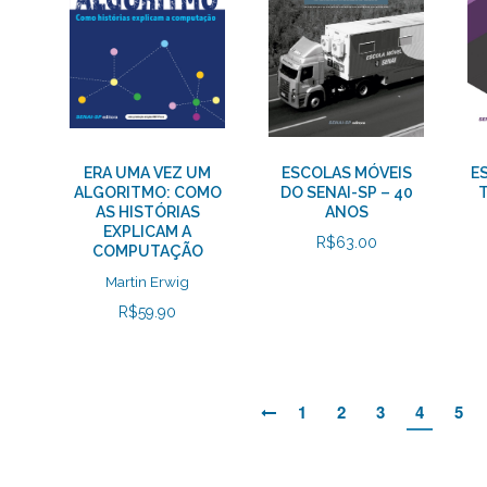
ERA UMA VEZ UM
ESCOLAS MÓVEIS
E
ALGORITMO: COMO
DO SENAI-SP – 40
T
AS HISTÓRIAS
ANOS
EXPLICAM A
R$
63.00
COMPUTAÇÃO
Martin Erwig
R$
59.90
1
2
3
4
5